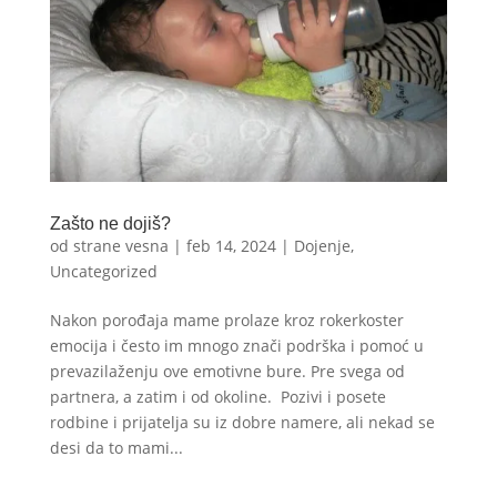
Zašto ne dojiš?
od strane
vesna
|
feb 14, 2024
|
Dojenje
,
Uncategorized
Nakon porođaja mame prolaze kroz rokerkoster
emocija i često im mnogo znači podrška i pomoć u
prevazilaženju ove emotivne bure. Pre svega od
partnera, a zatim i od okoline. Pozivi i posete
rodbine i prijatelja su iz dobre namere, ali nekad se
desi da to mami...