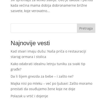
kada većina mama dobija dobronamerne brižne
sasvete, koje verovatno...
Pretraga
Najnovije vesti
Kad stvari imaju dušu: Naša priča o restauraciji
starog ormara i stolica
Kako odabrati idealnu letnju tuniku za svaki tip
građe?
Da li šijem gnezda za bebe – i zašto ne?
Majka nisi po mleku – već po ljubavi: Zašto moramo
prestati da osuđujemo žene koje ne doje
Polazak u vrtić i dojenje