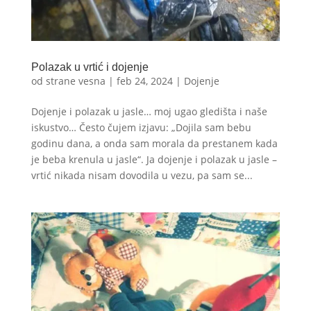
Polazak u vrtić i dojenje
od strane
vesna
|
feb 24, 2024
|
Dojenje
Dojenje i polazak u jasle… moj ugao gledišta i naše
iskustvo… Često čujem izjavu: „Dojila sam bebu
godinu dana, a onda sam morala da prestanem kada
je beba krenula u jasle“. Ja dojenje i polazak u jasle –
vrtić nikada nisam dovodila u vezu, pa sam se...