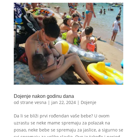
Dojenje nakon godinu dana
od strane
vesna
|
jan 22, 2024
|
Dojenje
Da li se bliži prvi rođendan vaše bebe? U ovom
uzrastu se neke mame spremaju za polazak na
posao, neke bebe se spremaju za jaslice, a sigurno se
svi spremaju za veliko slavlje. Ovo je takođe i period