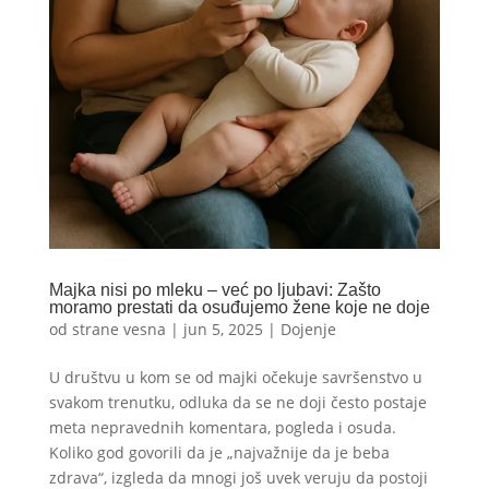
Majka nisi po mleku – već po ljubavi: Zašto
moramo prestati da osuđujemo žene koje ne doje
od strane
vesna
|
jun 5, 2025
|
Dojenje
U društvu u kom se od majki očekuje savršenstvo u
svakom trenutku, odluka da se ne doji često postaje
meta nepravednih komentara, pogleda i osuda.
Koliko god govorili da je „najvažnije da je beba
zdrava“, izgleda da mnogi još uvek veruju da postoji