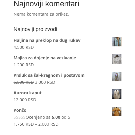
Najnoviji komentari
Nema komentara za prikaz.
Najnoviji proizvodi
Haljina na preklop na dug rukav
4.500
RSD
Majica za dojenje na vezivanje
1.200
RSD
Prsluk sa šal-kragnom i postavom
Originalna
Trenutna
5.500
RSD
3.000
RSD
cena
cena
Aurora kaput
je
je:
12.000
RSD
bila:
3.000 RSD.
5.500 RSD.
Pončo
Ocenjeno sa
5.00
od 5
Raspon
1.750
RSD
–
2.000
RSD
cena: