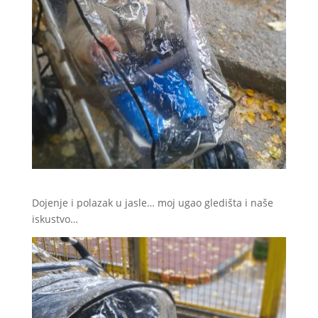
Dojenje i polazak u jasle… moj ugao gledišta i naše
iskustvo…