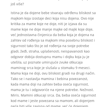
još više?
Istina je da dojene bebe stvaraju odrđenu bliskost sa
majkom koja izostaje deci koja nisu dojena. Ovo nije
kritika za mame koje ne doje, niti je izjava da su
mame koje ne doje manje majke od majki koje doje,
već jednostavna činjenica da beba koja je dojena na
zahtev od rođenja sa majkom ima posebnu bliskost i
sigurnost tako što je od rođenja na svoje potrebe
gladi, žeđi, straha, uplašenosti, neispavanosti kao
odgovor dobija dostupnu mamu i dojku koja ju je
utešila, uz poznate umirujuće zvuke otkucaja
maminog srca koje je slušala u stomaku 9 meseci.
Mama koja ne doji, ovu bliskost gradi na drugi način.
Tako se i nastavlja mamina i bebina povezanost,
kada mama doji na zahtev beba oseća sigurnost,
mama je tu i odgovoriće na njene potrebe. Nežnost.
Miris. Mamini otkucaji srca. Da, beba oseća sigurnost
kod mame i jeste povezana sa mamom, ali dojenjem
neće biti više zavisna od mame, već će dojenjem