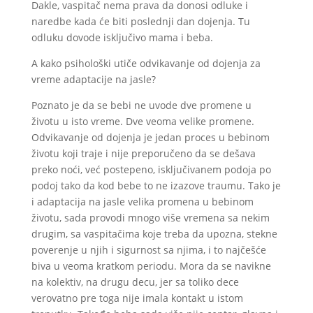
Dakle, vaspitač nema prava da donosi odluke i
naredbe kada će biti poslednji dan dojenja. Tu
odluku dovode isključivo mama i beba.
A kako psihološki utiče odvikavanje od dojenja za
vreme adaptacije na jasle?
Poznato je da se bebi ne uvode dve promene u
životu u isto vreme. Dve veoma velike promene.
Odvikavanje od dojenja je jedan proces u bebinom
životu koji traje i nije preporučeno da se dešava
preko noći, već postepeno, isključivanem podoja po
podoj tako da kod bebe to ne izazove traumu. Tako je
i adaptacija na jasle velika promena u bebinom
životu, sada provodi mnogo više vremena sa nekim
drugim, sa vaspitačima koje treba da upozna, stekne
poverenje u njih i sigurnost sa njima, i to najčešće
biva u veoma kratkom periodu. Mora da se navikne
na kolektiv, na drugu decu, jer sa toliko dece
verovatno pre toga nije imala kontakt u istom