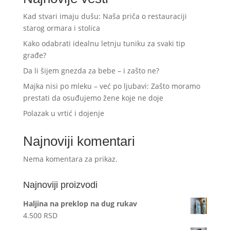
Kad stvari imaju dušu: Naša priča o restauraciji
starog ormara i stolica
Kako odabrati idealnu letnju tuniku za svaki tip
građe?
Da li šijem gnezda za bebe – i zašto ne?
Majka nisi po mleku – već po ljubavi: Zašto moramo
prestati da osuđujemo žene koje ne doje
Polazak u vrtić i dojenje
Najnoviji komentari
Nema komentara za prikaz.
Najnoviji proizvodi
Haljina na preklop na dug rukav
4.500
RSD