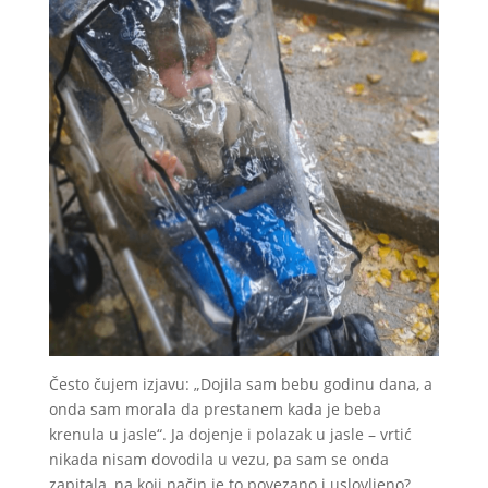
Često čujem izjavu: „Dojila sam bebu godinu dana, a
onda sam morala da prestanem kada je beba
krenula u jasle“. Ja dojenje i polazak u jasle – vrtić
nikada nisam dovodila u vezu, pa sam se onda
zapitala, na koji način je to povezano i uslovljeno?