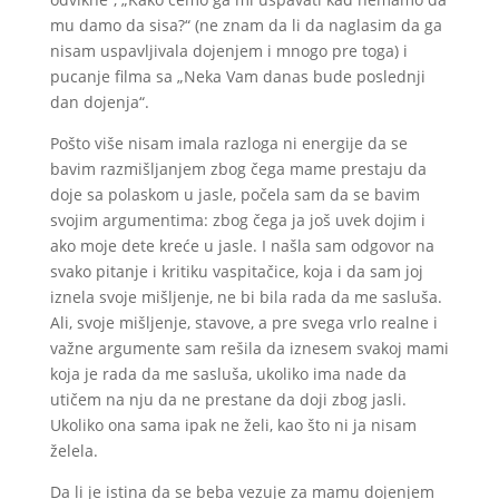
mu damo da sisa?“ (ne znam da li da naglasim da ga
nisam uspavljivala dojenjem i mnogo pre toga) i
pucanje filma sa „Neka Vam danas bude poslednji
dan dojenja“.
Pošto više nisam imala razloga ni energije da se
bavim razmišljanjem zbog čega mame prestaju da
doje sa polaskom u jasle, počela sam da se bavim
svojim argumentima: zbog čega ja još uvek dojim i
ako moje dete kreće u jasle. I našla sam odgovor na
svako pitanje i kritiku vaspitačice, koja i da sam joj
iznela svoje mišljenje, ne bi bila rada da me sasluša.
Ali, svoje mišljenje, stavove, a pre svega vrlo realne i
važne argumente sam rešila da iznesem svakoj mami
koja je rada da me sasluša, ukoliko ima nade da
utičem na nju da ne prestane da doji zbog jasli.
Ukoliko ona sama ipak ne želi, kao što ni ja nisam
želela.
Da li je istina da se beba vezuje za mamu dojenjem