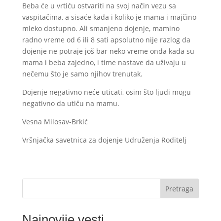
Beba će u vrtiću ostvariti na svoj način vezu sa
vaspitačima, a sisaće kada i koliko je mama i majčino
mleko dostupno. Ali smanjeno dojenje, mamino
radno vreme od 6 ili 8 sati apsolutno nije razlog da
dojenje ne potraje još bar neko vreme onda kada su
mama i beba zajedno, i time nastave da uživaju u
nečemu što je samo njihov trenutak.
Dojenje negativno neće uticati, osim što ljudi mogu
negativno da utiču na mamu.
Vesna Milosav-Brkić
Vršnjačka savetnica za dojenje Udruženja Roditelj
Pretraga
Najnovije vesti