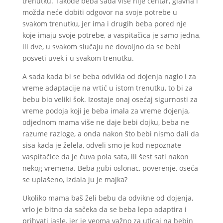
trenutku. Takođe beba sada više nije centar, glavna i
možda neće dobiti odgovor na svoje potrebe u
svakom trenutku, jer ima i drugih beba pored nje
koje imaju svoje potrebe, a vaspitačica je samo jedna,
ili dve, u svakom slučaju ne dovoljno da se bebi
posveti uvek i u svakom trenutku.
A sada kada bi se beba odvikla od dojenja naglo i za
vreme adaptacije na vrtić u istom trenutku, to bi za
bebu bio veliki šok. Izostaje onaj osećaj sigurnosti za
vreme podoja koji je beba imala za vreme dojenja,
odjednom mama više ne daje bebi dojku, beba ne
razume razloge, a onda nakon što bebi nismo dali da
sisa kada je želela, odveli smo je kod nepoznate
vaspitačice da je čuva pola sata, ili šest sati nakon
nekog vremena. Beba gubi oslonac, poverenje, oseća
se uplašeno, izdala ju je majka?
Ukoliko mama baš želi bebu da odvikne od dojenja,
vrlo je bitno da sačeka da se beba lepo adaptira i
prihvati jasle, jer je veoma važno za uticaj na bebin