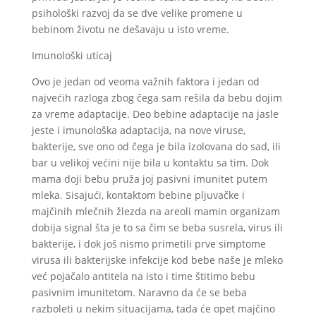
psihološki razvoj da se dve velike promene u
bebinom životu ne dešavaju u isto vreme.
Imunološki uticaj
Ovo je jedan od veoma važnih faktora i jedan od
najvećih razloga zbog čega sam rešila da bebu dojim
za vreme adaptacije. Deo bebine adaptacije na jasle
jeste i imunološka adaptacija, na nove viruse,
bakterije, sve ono od čega je bila izolovana do sad, ili
bar u velikoj većini nije bila u kontaktu sa tim. Dok
mama doji bebu pruža joj pasivni imunitet putem
mleka. Sisajući, kontaktom bebine pljuvačke i
majčinih mlečnih žlezda na areoli mamin organizam
dobija signal šta je to sa čim se beba susrela, virus ili
bakterije, i dok još nismo primetili prve simptome
virusa ili bakterijske infekcije kod bebe naše je mleko
već pojačalo antitela na isto i time štitimo bebu
pasivnim imunitetom. Naravno da će se beba
razboleti u nekim situacijama, tada će opet majčino