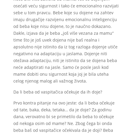
osećati veću sigurnost i tako će emocionalno razvijati
sebe u tom pravcu. Bebe koje su dojene na zahtev
imaju drugačije razvijenu emocionalnu inteligenciju
od beba koje nisu dojene, to je naučno dokazano.
Dakle, izjava da je beba „još više vezana za mamu“
time što je još uvek dojena nije baš realna i
apsolutno nije istinito da iz tog razloga dojenje utiče
negativno na adaptaciju u jaslama. Dojenje niti
otežava adaptaciju, niti je istinito da se dojena beba
neće adaptirati na jasle. Samo će posle jasli kod
mame dobiti onu sigurnost koja joj je bila uteha
celog njenog malog ali važnog života.
Da li beba od vaspitačica očekuje da ih doje?
Prvo kontra pitanje na ovo jeste: da li beba očekuje
od tate, baka, deka, tetaka… da je doje? Za godinu
dana, verovatno bi se primetilo da beba to očekuje
od nekoga osim od mame? Ne. Zbog čega bi onda
beba baš od vaspitačice očekivala da je doji? Beba