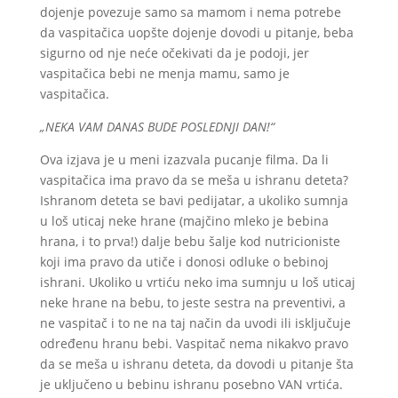
dojenje povezuje samo sa mamom i nema potrebe
da vaspitačica uopšte dojenje dovodi u pitanje, beba
sigurno od nje neće očekivati da je podoji, jer
vaspitačica bebi ne menja mamu, samo je
vaspitačica.
„NEKA VAM DANAS BUDE POSLEDNJI DAN!“
Ova izjava je u meni izazvala pucanje filma. Da li
vaspitačica ima pravo da se meša u ishranu deteta?
Ishranom deteta se bavi pedijatar, a ukoliko sumnja
u loš uticaj neke hrane (majčino mleko je bebina
hrana, i to prva!) dalje bebu šalje kod nutricioniste
koji ima pravo da utiče i donosi odluke o bebinoj
ishrani. Ukoliko u vrtiću neko ima sumnju u loš uticaj
neke hrane na bebu, to jeste sestra na preventivi, a
ne vaspitač i to ne na taj način da uvodi ili isključuje
određenu hranu bebi. Vaspitač nema nikakvo pravo
da se meša u ishranu deteta, da dovodi u pitanje šta
je uključeno u bebinu ishranu posebno VAN vrtića.