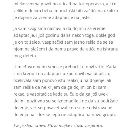
mleko veoma povoljno uticati na tok oporavka, ali će
velikim delom beba imunološki biti zaštićena ukoliko
je dojena za vreme adaptacije na jasle.
Ja sam svog sina nastavila da dojim i za vreme
adaptacije, i još godinu dana nakon toga, dokle god
je on to želeo. Vaspitačici sam jasno rekla da se sa
njom ne slažem i da nema pravo da utiče na ishranu
mog deteta.
U međuvremenu smo se prebacili u novi vrtić. Kada
smo krenuli na adaptaciju kod novih vaspitačica,
očekivala sam ponovo istu reakciju na dojenje, ali
sam rešila da ne krijem da ga dojim, on bi sam i
rekao, a vaspitačice kada su čule da ga još uvek
dojim, pozitivno su se iznenadile i ne da su podržale
dojenje, već su posavetovale da se ne odvikava od
dojenja bar dok se lepo ne adaptira na novu grupu.
Sve je stvar stava. Stava majke i stava vaspitača.