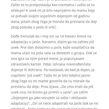
Zašto se to pretpostavlja kao normalno i zašto se to
očekuje? A uvek mi je bilo neprijatno da mamu koja
se pohvali svojim uspešnim dojenjem od godinu
dana, pitam zbog čega je morala da prestane da doji
zbog polaska u jasle ili vrtić.
Dođe trenutak da i moj sin sa 14 meseci krene na
adaptaciju u jasle. Naravno, dojim ga na zahtev još
uvek. Prvi dan dolazimo u jasle, kaže vaspitačica da
mama ulazi na pola sata sa detetom u grupu. Dok se
ona igra sa njim pored mene, ja popunjavam
zdravstveni karton. Polje: ishrana novorođenčeta
dojenje ili dohrana. Pa nastavak, do kad je dojen, ja
napišem: ‘još uvek“. Tada mi je bilo totalno jasno
zbog čega su mi mame govorile da su morale da
prestanu da doje. Prva izjava: „Da smo znali da još
uvek sisa, ne bismo ga primili u jasle“, pa zatim
„Dojenjem ga jako vezujete za sebe i otežavate
adaptaciju“, „On se neće adaptirati na jasle dok se ne
odvikne“, „Kako ćemo ga mi uspavati kad nemamo da