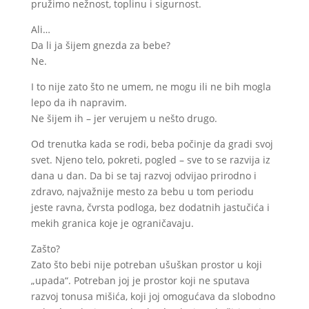
pružimo nežnost, toplinu i sigurnost.
Ali…
Da li ja šijem gnezda za bebe?
Ne.
I to nije zato što ne umem, ne mogu ili ne bih mogla
lepo da ih napravim.
Ne šijem ih – jer verujem u nešto drugo.
Od trenutka kada se rodi, beba počinje da gradi svoj
svet. Njeno telo, pokreti, pogled – sve to se razvija iz
dana u dan. Da bi se taj razvoj odvijao prirodno i
zdravo, najvažnije mesto za bebu u tom periodu
jeste ravna, čvrsta podloga, bez dodatnih jastučića i
mekih granica koje je ograničavaju.
Zašto?
Zato što bebi nije potreban ušuškan prostor u koji
„upada“. Potreban joj je prostor koji ne sputava
razvoj tonusa mišića, koji joj omogućava da slobodno