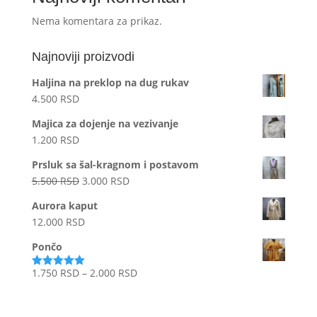
Nema komentara za prikaz.
Najnoviji proizvodi
Haljina na preklop na dug rukav
4.500
RSD
Majica za dojenje na vezivanje
1.200
RSD
Prsluk sa šal-kragnom i postavom
Originalna
Trenutna
5.500
RSD
3.000
RSD
cena
cena
Aurora kaput
je
je:
12.000
RSD
bila:
3.000 RSD.
5.500 RSD.
Pončo
Raspon
1.750
RSD
–
2.000
RSD
Ocenjeno
sa
5.00
od
cena:
5
od