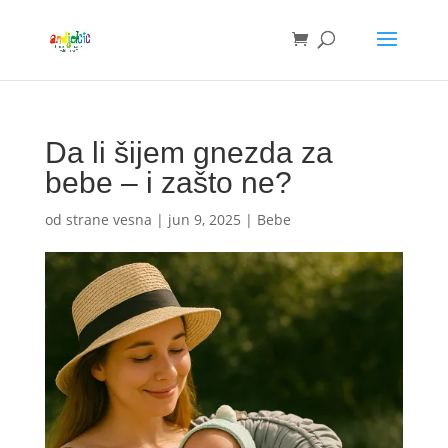
Da li šijem gnezda za
bebe – i zašto ne?
od strane
vesna
|
jun 9, 2025
|
Bebe