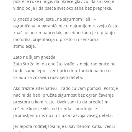
pokreće ruke i noge, da okreće glavicu, da širi svoje
vidno polje i da oseća svet oko sebe bez prepreka.
U gnezdu beba jeste „na sigurnom“, ali i –
ograničena. A ograničenje u najranijem razvoju često
znači usporen napredak, posebno kada je u pitanju
motorika, orijentacija u prostoru i senzorna
stimulacija.
Zato ne šijem gnezda.
Zato što želim da ono što izađe iz moje radionice ne
bude samo lepo – već i prirodno, funkcionalno i u
skladu sa zdravim razvojem deteta.
Ako tražite alternativu – rado ću vam pomoći. Postoje
načini da bebi pružite sigurnost bez ograničavanja
prostora u kom raste. Uvek sam tu da predložim
rešenje koje je više od trenda – ono koje je
promišljeno, nežno i u službi razvoja vašeg deteta.
Jer lepota roditeljstva nije u savršenom kutku, već u