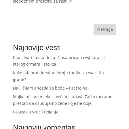
slobodnom prostoru za rast. 🌱
Pretraga
Najnovije vesti
Kad stvari imaju dušu: Naša priča o restauraciji
starog ormara i stolica
Kako odabrati idealnu letnju tuniku za svaki tip
građe?
Da li šijem gnezda za bebe – i zašto ne?
Majka nisi po mleku – već po ljubavi: Zašto moramo
prestati da osuđujemo žene koje ne doje
Polazak u vrtić i dojenje
Najnoviji komentari