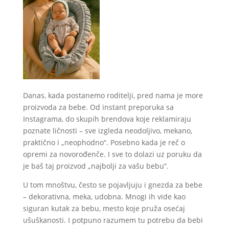
Danas, kada postanemo roditelji, pred nama je more
proizvoda za bebe. Od instant preporuka sa
Instagrama, do skupih brendova koje reklamiraju
poznate ličnosti – sve izgleda neodoljivo, mekano,
praktično i „neophodno“. Posebno kada je reč o
opremi za novorođenče. I sve to dolazi uz poruku da
je baš taj proizvod „najbolji za vašu bebu“.
U tom mnoštvu, često se pojavljuju i gnezda za bebe
– dekorativna, meka, udobna. Mnogi ih vide kao
siguran kutak za bebu, mesto koje pruža osećaj
ušuškanosti. I potpuno razumem tu potrebu da bebi