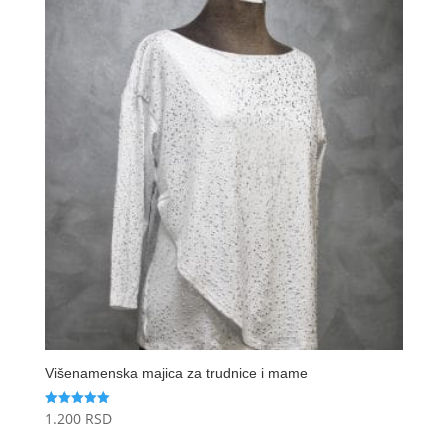
Višenamenska majica za trudnice i mame
1.200
RSD
Ocenjeno
sa
5.00