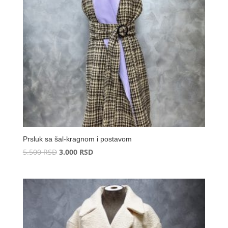
Prsluk sa šal-kragnom i postavom
Originalna
Trenutna
5.500
RSD
3.000
RSD
cena
cena
je
je:
bila:
3.000 RSD.
5.500 RSD.