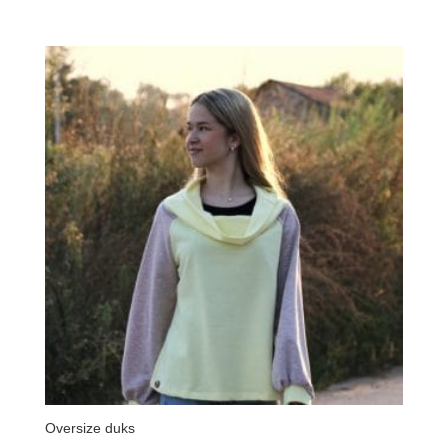
cena:
od
4.300 RSD
do
8.600 RSD
Oversize duks