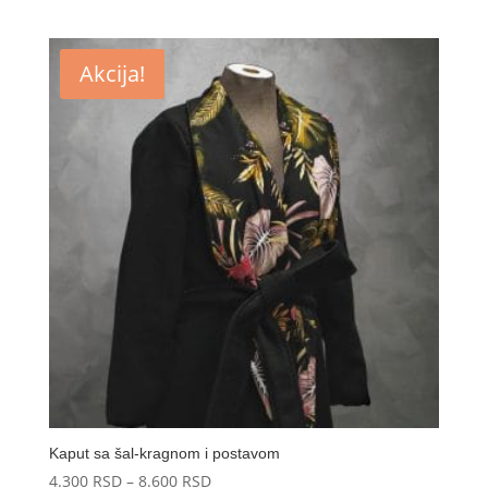
Akcija!
Kaput sa šal-kragnom i postavom
Raspon
4.300
RSD
–
8.600
RSD