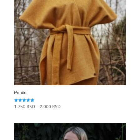
Pončo
Raspon
1.750
RSD
–
2.000
RSD
Ocenjeno
sa
cena:
5.00
od 5
od
1.750 RSD
do