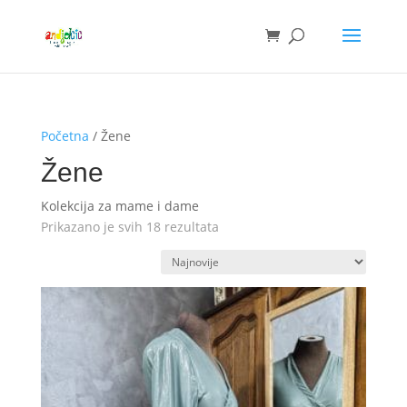
Početna
/ Žene
Žene
Kolekcija za mame i dame
Sortirano
Prikazano je svih 18 rezultata
po
najnovijem