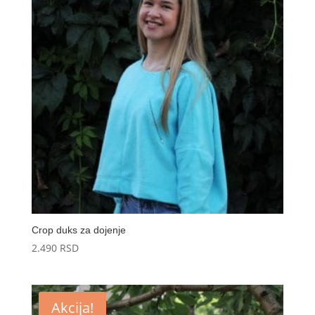
2.000 RSD
Crop duks za dojenje
2.490
RSD
Akcija!