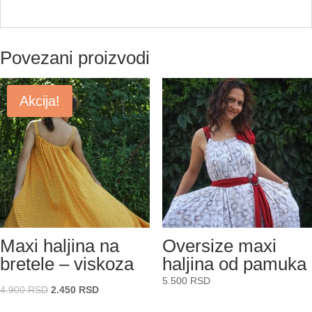
Povezani proizvodi
Akcija!
Maxi haljina na
Oversize maxi
bretele – viskoza
haljina od pamuka
5.500
RSD
Originalna
Trenutna
4.900
RSD
2.450
RSD
cena
cena