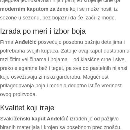
Njegova jednostavna linija i pažljivo krojenje čine ga
modernim kaputom za žene
koji se može nositi iz
sezone u sezonu, bez bojazni da će izaći iz mode.
Izrada po meri i izbor boja
Firma
Anđelčić
posvećuje posebnu pažnju detaljima i
potrebama svojih kupaca. Zato je ovaj kaput dostupan u
različitim veličinama i bojama – od klasične crne i sive,
preko elegantne bež i teget, pa sve do pastelnih nijansi
koje osvežavaju zimsku garderobu. Mogućnost
prilagođavanja boja i modela dodatno ističe vrednost
ovog proizvoda.
Kvalitet koji traje
Svaki
ženski kaput Anđelčić
izrađen je od pažljivo
biranih materijala i krojen sa posebnom preciznošću.