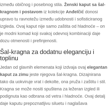
između običnog i posebnog stila.
Ženski kaput sa šal-
kragnom i postavom
iz kolekcije
Anđelčić
donosi
upravo tu ravnotežu između udobnosti i sofisticiranog
izgleda. Ovaj kaput nije samo zaštita od hladnoće – on
je modni komad koji svakoj odevnoj kombinaciji daje
dozu otmenosti i prefinjenosti.
Šal-kragna za dodatnu eleganciju i
toplinu
Jedan od glavnih elemenata koji izdvaja ovaj
elegantan
kaput za zimu
jeste njegova šal-kragna. Dizajnirana
tako da uokviruje vrat i dekolte, ona pruža i zaštitu i stil.
Kragna se može nositi spuštena za ležeran izgled ili
podignuta kao odbrana od vetra i hladnoće. Ovaj detalj
daje kaputu prepoznatljivu siluetu i naglašava