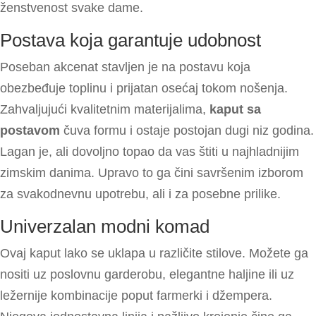
ženstvenost svake dame.
Postava koja garantuje udobnost
Poseban akcenat stavljen je na postavu koja
obezbeđuje toplinu i prijatan osećaj tokom nošenja.
Zahvaljujući kvalitetnim materijalima,
kaput sa
postavom
čuva formu i ostaje postojan dugi niz godina.
Lagan je, ali dovoljno topao da vas štiti u najhladnijim
zimskim danima. Upravo to ga čini savršenim izborom
za svakodnevnu upotrebu, ali i za posebne prilike.
Univerzalan modni komad
Ovaj kaput lako se uklapa u različite stilove. Možete ga
nositi uz poslovnu garderobu, elegantne haljine ili uz
ležernije kombinacije poput farmerki i džempera.