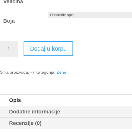
Veličina
Boja
Kaput
Dodaj u korpu
sa
šal-
kragnom
Šifra proizvoda:
-
Kategorija:
Žene
i
postavom
količina
Opis
Dodatne informacije
Recenzije (0)