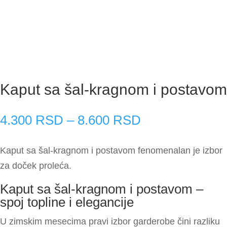
Kaput sa šal-kragnom i postavom
Raspon
4.300
RSD
–
8.600
RSD
cena:
od
Kaput sa šal-kragnom i postavom fenomenalan je izbor
4.300 RSD
za doček proleća.
do
Kaput sa šal-kragnom i postavom –
8.600 RSD
spoj topline i elegancije
U zimskim mesecima pravi izbor garderobe čini razliku