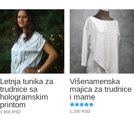
je
je:
bila:
2.450 RSD.
4.900 RSD.
Letnja tunika za
Višenamenska
trudnice sa
majica za trudnice
hologramskim
i mame
printom
1.200
RSD
Ocenjeno
1.800
RSD
sa
5.00
od 5