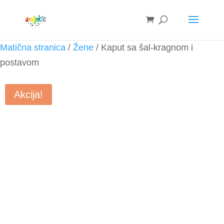
Matična stranica
/
Žene
/ Kaput sa šal-kragnom i
postavom
Akcija!