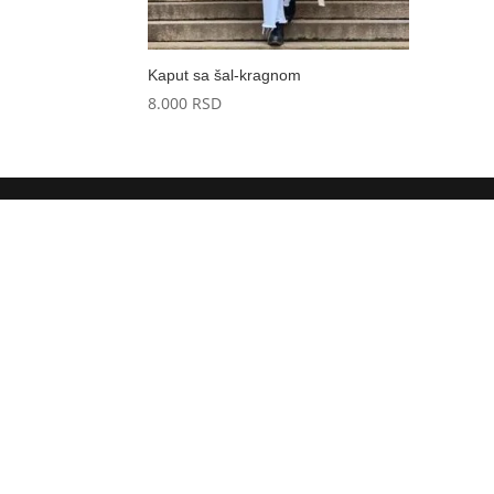
Kaput sa šal-kragnom
8.000
RSD