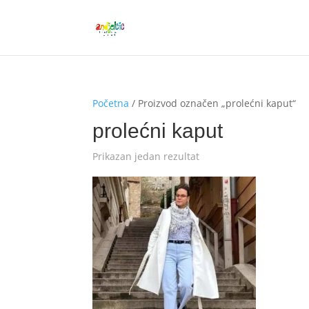
Početna
/ Proizvod označen „prolećni kaput“
prolećni kaput
Prikazan jedan rezultat